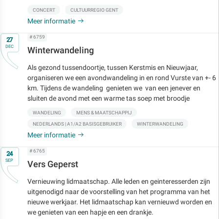
CONCERT
CULTUURREGIO GENT
Meer informatie
Op
# 6759
27
DEC
Winterwandeling
Als gezond tussendoortje, tussen Kerstmis en Nieuwjaar,
organiseren we een avondwandeling in en rond Vurste van +- 6
km. Tijdens de wandeling genieten we van een jenever en
sluiten de avond met een warme tas soep met broodje
WANDELING
MENS & MAATSCHAPPIJ
NEDERLANDS | A1/A2 BASISGEBRUIKER
WINTERWANDELING
Meer informatie
Op
# 6765
24
SEP
Vers Geperst
Vernieuwing lidmaatschap. Alle leden en geinteresserden zijn
uitgenodigd naar de voorstelling van het programma van het
nieuwe werkjaar. Het lidmaatschap kan vernieuwd worden en
we genieten van een hapje en een drankje.