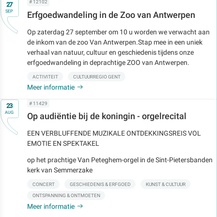
Op
# 12102
27
SEP
Erfgoedwandeling in de Zoo van Antwerpen
Op zaterdag 27 september om 10 u worden we verwacht aan
de inkom van de zoo Van Antwerpen.Stap mee in een uniek
verhaal van natuur, cultuur en geschiedenis tijdens onze
erfgoedwandeling in deprachtige ZOO van Antwerpen.
ACTIVITEIT
CULTUURREGIO GENT
Meer informatie
Op
# 11429
23
AUG
Op audiëntie bij de koningin - orgelrecital
EEN VERBLUFFENDE MUZIKALE ONTDEKKINGSREIS VOL
EMOTIE EN SPEKTAKEL
op het prachtige Van Peteghem-orgel in de Sint-Pietersbanden
kerk van Semmerzake
CONCERT
GESCHIEDENIS & ERFGOED
KUNST & CULTUUR
ONTSPANNING & ONTMOETEN
Meer informatie