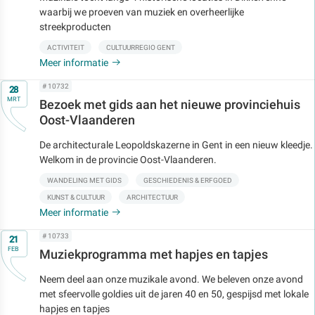
waarbij we proeven van muziek en overheerlijke
streekproducten
ACTIVITEIT
CULTUURREGIO GENT
Meer informatie
Op
# 10732
28
MRT
Bezoek met gids aan het nieuwe provinciehuis
Oost-Vlaanderen
De architecturale Leopoldskazerne in Gent in een nieuw kleedje.
Welkom in de provincie Oost-Vlaanderen.
WANDELING MET GIDS
GESCHIEDENIS & ERFGOED
KUNST & CULTUUR
ARCHITECTUUR
Meer informatie
Op
# 10733
21
FEB
Muziekprogramma met hapjes en tapjes
Neem deel aan onze muzikale avond. We beleven onze avond
met sfeervolle goldies uit de jaren 40 en 50, gespijsd met lokale
hapjes en tapjes