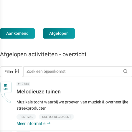
Aankomend
Afgelopen
Afgelopen activiteiten - overzicht
Filter
Op
# 13784
01
MEI
Melodieuze tuinen
Muzikale tocht waarbij we proeven van muziek & overheerlijke
streekproducten
FESTIVAL
CULTUURREGIO GENT
Meer informatie