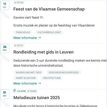
Op
# 10734
11
JUL
Feest van de Vlaamse Gemeenschap
Gavere viert feest !!!.
Gratis muziek en plezier op de feestdag van Vlaanderen
FAMILIEDAG
CULTUURREGIO GENT
Meer informatie
Op
# 10731
24
MEI
Rondleiding met gids in Leuven
Gedurende een 3-uur durende rondleiding maken we kennis met
deze historische universiteitsstad.
WANDELING MET GIDS
GESCHIEDENIS & ERFGOED
KUNST & CULTUUR
ARCHITECTUUR
Meer informatie
Op
IN
GAVERE
# 10449
01
MEI
Melodieuze tuinen 2025
Muzikale tocht langs 4 historische locaties in Dikkelvenne