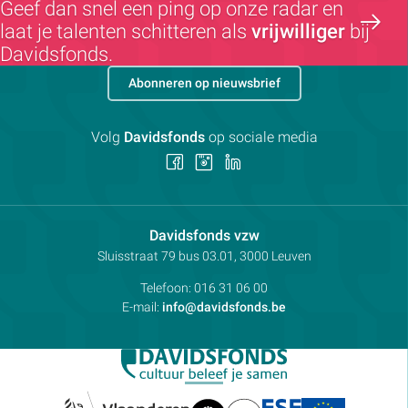
Geef dan snel een ping op onze radar en
laat je talenten schitteren als
vrijwilliger
bij
Davidsfonds.
Abonneren op nieuwsbrief
Volg
Davidsfonds
op sociale media
Volg
Volg
Volg
ons
ons
ons
op
op
op
Facebook
Instagram
LinkedIn
Contactpersoon:
Davidsfonds vzw
Adres:
Sluisstraat 79
bus 03.01, 3000
Leuven
Telefoon:
016 31 06 00
E-mail:
info@davidsfonds.be